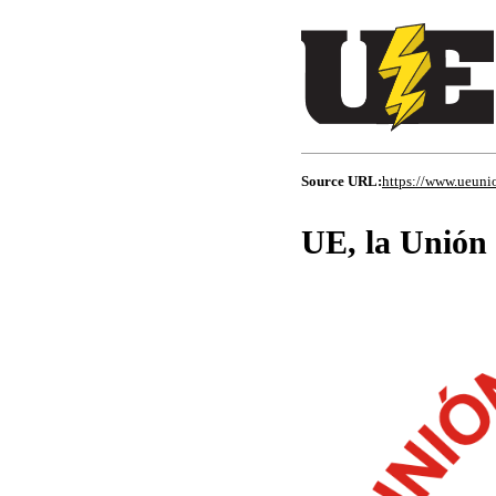
Source URL:
https://www.ueunio
UE, la Unión