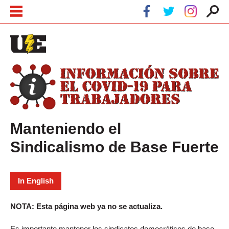
Skip to main content
Skip to navigation
Manteniendo el
Sindicalismo de Base Fuerte
In English
NOTA: Esta página web ya no se actualiza.
Es importante mantener los sindicatos democráticos de base