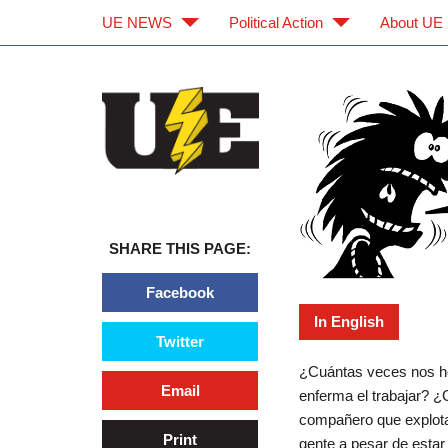
UE NEWS
Political Action
About UE
Skip to main content
Skip to navigation
Estrés
SHARE THIS PAGE:
Facebook
In English
Twitter
¿Cuántas veces nos he
Email
enferma el trabajar? ¿
compañero que explota 
Print
gente a pesar de estar