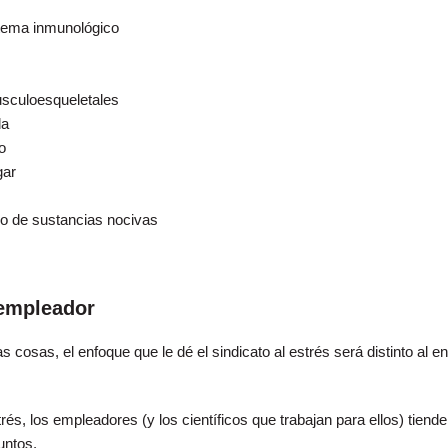
stema inmunológico
culoesqueletales
da
o
gar
 de sustancias nocivas
 empleador
 cosas, el enfoque que le dé el sindicato al estrés será distinto al e
trés, los empleadores (y los científicos que trabajan para ellos) tiende
untos.