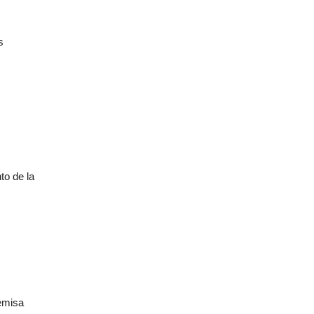
s
to de la
emisa