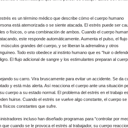
 estrés es un término médico que describe cómo el cuerpo humano
rsona está atemorizada o se siente atacada. El estrés puede ser ca
les o físicos, o una combinación de ambos. Cuando el cuerpo huma
 atacando, este responde automáticamente. Aumenta el pulso, el flujo
 músculos grandes del cuerpo, y se liberan la adrenalina y otros
sanguíneo. Todo esto obedece al instinto humano que es “huir o defend
gro. El flujo adicional de sangre y los estimulantes preparan al cuer
jando su carro. Vira bruscamente para evitar un accidente. Se da c
ado y está más alerta. Así reacciona el cuerpo ante una situación pe
su cuerpo a su estado normal. El problema del estrés en el trabajo e
eden huirse. Cuando el estrés se vuelve algo constante, el cuerpo se
 físicos constantes que sufre.
inistradores incluso han diseñado programas para “controlar por med
n que cuando se le provoca el estrés al trabajador, su cuerpo reaccio