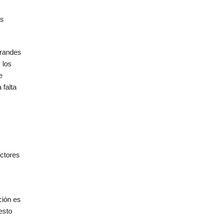
as
grandes
 los
e
 falta
actores
ción es
esto