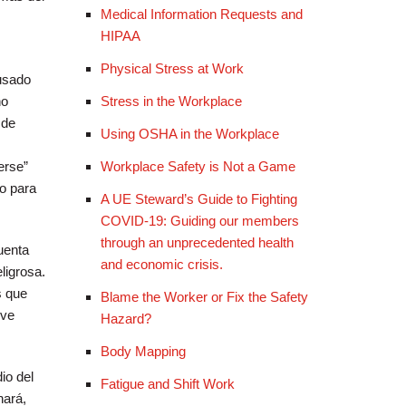
Medical Information Requests and
HIPAA
Physical Stress at Work
usado
Stress in the Workplace
no
 de
Using OSHA in the Workplace
Workplace Safety is Not a Game
erse”
po para
A UE Steward’s Guide to Fighting
COVID-19: Guiding our members
through an unprecedented health
uenta
and economic crisis.
ligrosa.
s que
Blame the Worker or Fix the Safety
 ve
Hazard?
Body Mapping
io del
Fatigue and Shift Work
nará,