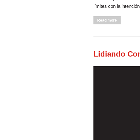
límites con la intenci
about Las Si
Read more
Lidiando Con