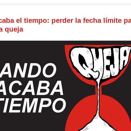
aba el tiempo: perder la fecha límite p
a queja