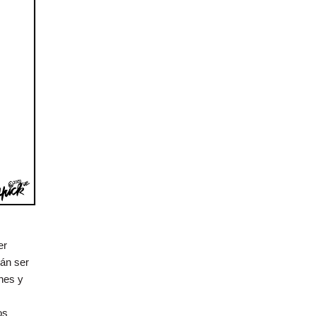
er
rán ser
nes y
os