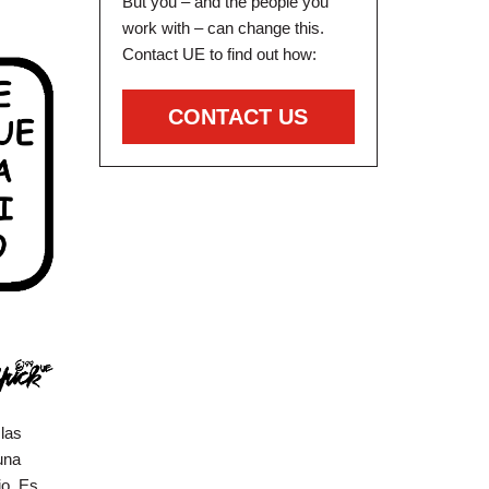
But you – and the people you
work with – can change this.
Contact UE to find out how:
CONTACT US
las
una
jo. Es