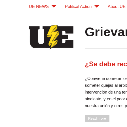
UE NEWS
Political Action
About UE
Skip to main content
Skip to navigation
Grieva
¿Se debe recu
¿Conviene someter los 
someter quejas al arbit
intervención de una ter
sindicato, y en el peo
nuestra unión y otros
about ¿Se deb
Read more