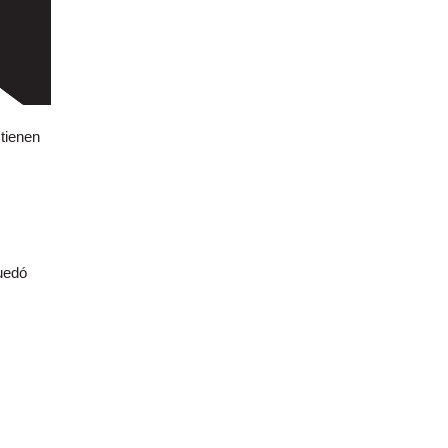
tienen
uedó