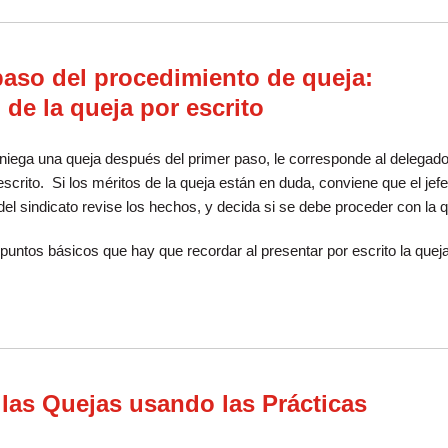
aso del procedimiento de queja:
de la queja por escrito
iega una queja después del primer paso, le corresponde al delegad
escrito. Si los méritos de la queja están en duda, conviene que el jef
el sindicato revise los hechos, y decida si se debe proceder con la q
puntos básicos que hay que recordar al presentar por escrito la queja
undo paso del procedimiento de queja: Presentación de la queja por escrito
as Quejas usando las Prácticas