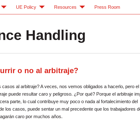
UE Policy
Resources
Press Room
nce Handling
rrir o no al arbitraje?
casos al arbitraje? A veces, nos vemos obligados a hacerlo, pero el
raje puede resultar caro y peligroso. ¿Por qué? Porque el arbitraje imp
cera parte, lo cual contribuye muy poco o nada al fortalecimiento del
r de los casos, puede sentar un mal precedente que los trabajadores d
 pagarán caro por muchos años.
e recurrir o no al arbitraje?